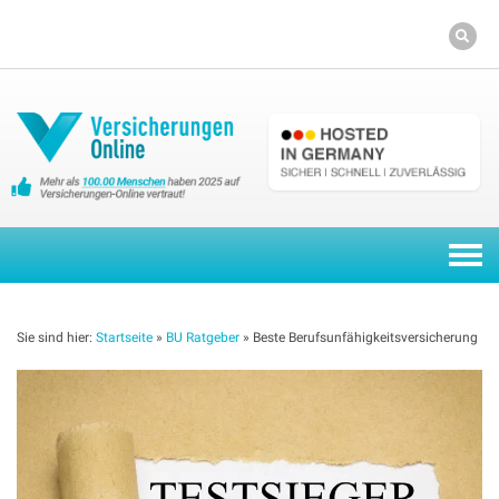
Skip
to
content
Togg
navi
Sie sind hier:
Startseite
»
BU Ratgeber
»
Beste Berufsunfähigkeitsversicherung