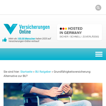
Skip
to
content
Togg
navi
Sie sind hier:
Startseite
»
BU Ratgeber
»
Grundfähigkeitsversicherung:
Alternative zur BU?