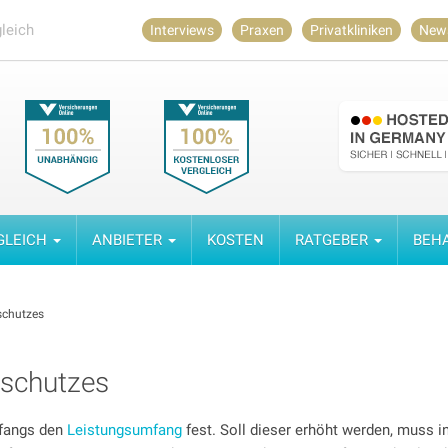
leich
Interviews
Praxen
Privatkliniken
New
GLEICH
ANBIETER
KOSTEN
RATGEBER
BEH
schutzes
sschutzes
nfangs den
Leistungsumfang
fest. Soll dieser erhöht werden, muss i