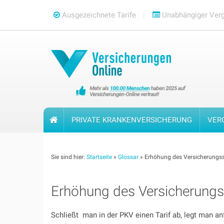
Skip
Ausgezeichnete Tarife
Unabhängiger Verg
to
content
PRIVATE KRANKENVERSICHERUNG
VER
Sie sind hier:
Startseite
»
Glossar
»
Erhöhung des Versicherungs
Erhöhung des Versicherung
Schließt man in der PKV einen Tarif ab, legt man a