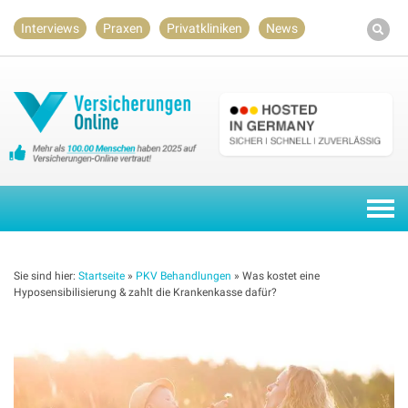
Skip
Interviews
Praxen
Privatkliniken
News
to
content
Togg
navi
Sie sind hier:
Startseite
»
PKV Behandlungen
»
Was kostet eine
Hyposensibilisierung & zahlt die Krankenkasse dafür?