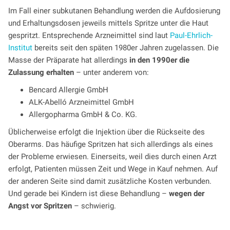
Im Fall einer subkutanen Behandlung werden die Aufdosierung
und Erhaltungsdosen jeweils mittels Spritze unter die Haut
gespritzt. Entsprechende Arzneimittel sind laut
Paul-Ehrlich-
Institut
bereits seit den späten 1980er Jahren zugelassen. Die
Masse der Präparate hat allerdings
in den 1990er die
Zulassung erhalten
– unter anderem von:
Ben­card Al­ler­gie GmbH
ALK-Abelló Arz­nei­mit­tel GmbH
All­er­go­phar­ma GmbH & Co. KG.
Üblicherweise erfolgt die Injektion über die Rückseite des
Oberarms. Das häufige Spritzen hat sich allerdings als eines
der Probleme erwiesen. Einerseits, weil dies durch einen Arzt
erfolgt, Patienten müssen Zeit und Wege in Kauf nehmen. Auf
der anderen Seite sind damit zusätzliche Kosten verbunden.
Und gerade bei Kindern ist diese Behandlung –
wegen der
Angst vor Spritzen
– schwierig.