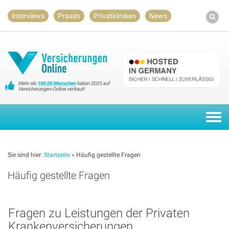
Skip
Interviews
Praxen
Privatkliniken
News
to
content
Togg
navi
Sie sind hier:
Startseite
»
Häufig gestellte Fragen
Häufig gestellte Fragen
Fragen zu Leistungen der Privaten
Krankenversicherungen