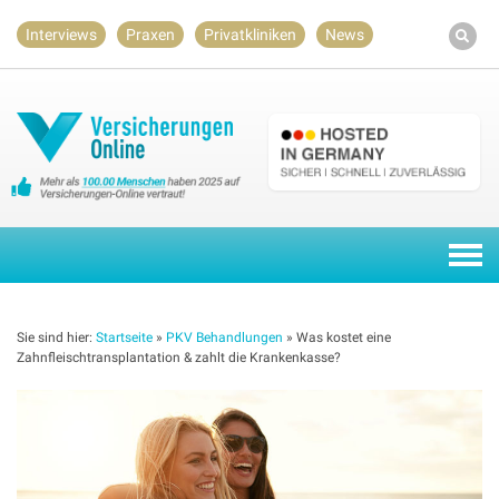
Skip
Interviews
Praxen
Privatkliniken
News
to
content
Togg
navi
Sie sind hier:
Startseite
»
PKV Behandlungen
»
Was kostet eine
Zahnfleischtransplantation & zahlt die Krankenkasse?