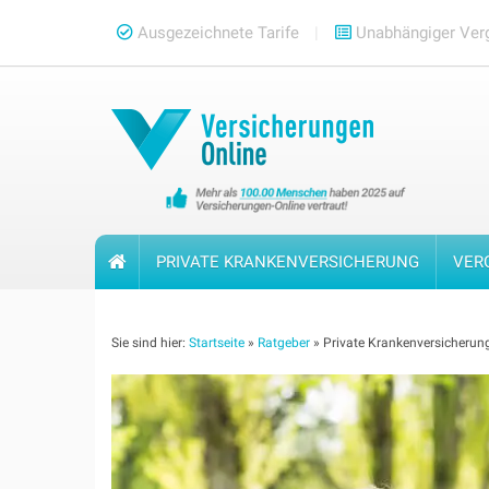
Skip
Ausgezeichnete Tarife
Unabhängiger Verg
to
content
PRIVATE KRANKENVERSICHERUNG
VER
Sie sind hier:
Startseite
»
Ratgeber
»
Private Krankenversicheru