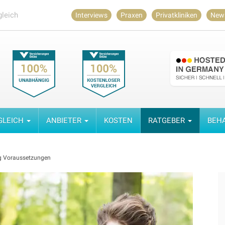
leich
Interviews
Praxen
Privatkliniken
New
GLEICH
ANBIETER
KOSTEN
RATGEBER
BEH
ng Voraussetzungen