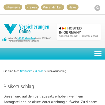
Skip
Interviews
Praxen
Privatkliniken
News
to
content
Togg
navi
Sie sind hier:
Startseite
»
Glossar
»
Risikozuschlag
Risikozuschlag
Dieser wird auf den Beitragssatz erhoben, wenn ein
Antragsteller eine akute Vorerkrankung aufweist. Zu diesem